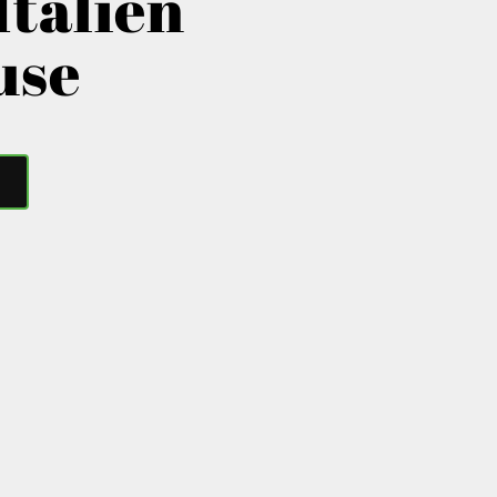
Italien
use